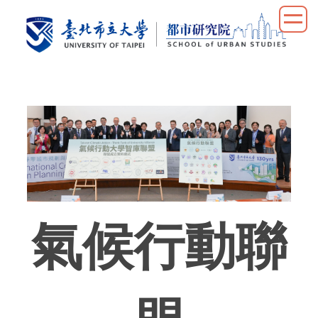
跳
到
主
要
內
容
區
氣候行動聯