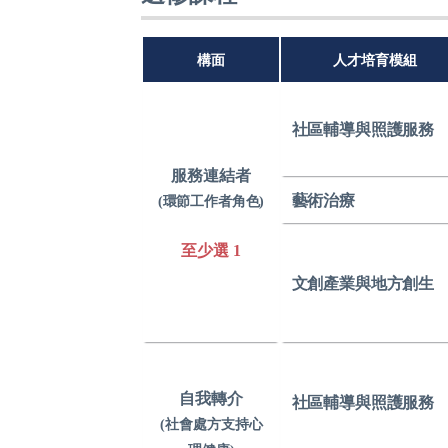
構面
人才培育模組
社區輔導與
照護服務
服務連結者
藝術治療
(
環節工作者
角色
)
至少選 1
文創產業與
地方創生
自我轉介
社區輔導與
照護服務
(社會處方支持心