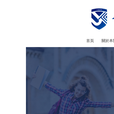
跳
到
主
要
內
容
首頁
關於本
區